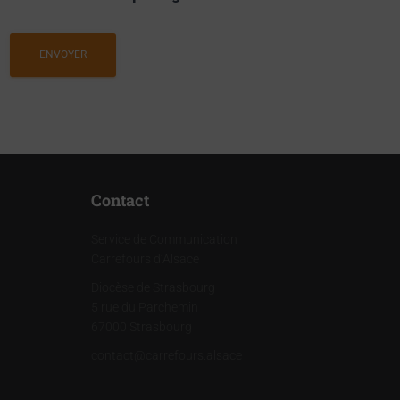
Contact
Service de Communication
Carrefours d’Alsace
Diocèse de Strasbourg
5 rue du Parchemin
67000 Strasbourg
contact@carrefours.alsace